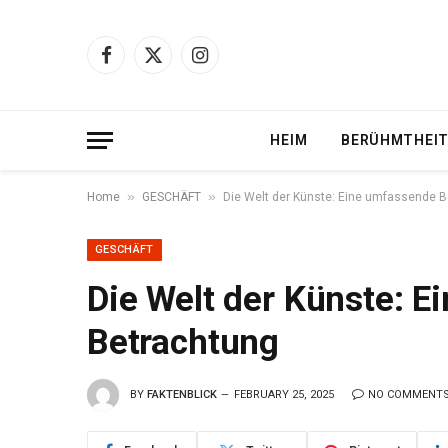
Facebook
X
Instagram
(Twitter)
HEIM
BERÜHMTHEI
»
»
Home
GESCHÄFT
Die Welt der Künste: Eine umfassende 
GESCHÄFT
Die Welt der Künste: 
Betrachtung
BY
FAKTENBLICK
FEBRUARY 25, 2025
NO COMMENT