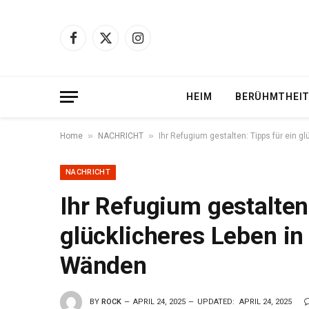
Facebook
X
Instagram
(Twitter)
HEIM
BERÜHMTHEI
»
»
Home
NACHRICHT
Ihr Refugium gestalten: Tipps für ein g
NACHRICHT
Ihr Refugium gestalten:
glücklicheres Leben in
Wänden
BY
ROCK
APRIL 24, 2025
UPDATED:
APRIL 24, 2025